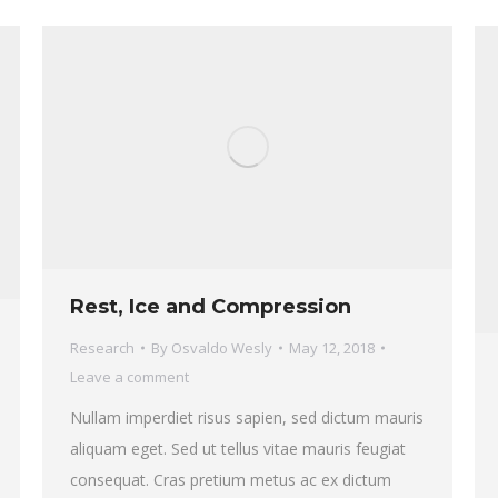
Rest, Ice and Compression
Research
By
Osvaldo Wesly
May 12, 2018
Leave a comment
Nullam imperdiet risus sapien, sed dictum mauris
aliquam eget. Sed ut tellus vitae mauris feugiat
consequat. Cras pretium metus ac ex dictum