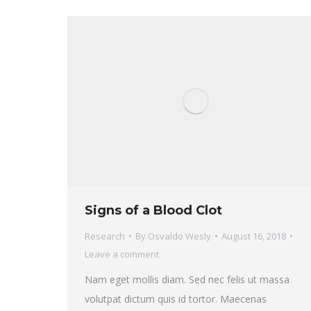
Signs of a Blood Clot
Research
By
Osvaldo Wesly
August 16, 2018
Leave a comment
Nam eget mollis diam. Sed nec felis ut massa
volutpat dictum quis id tortor. Maecenas