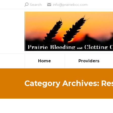
Search:
Search
info@prairiebcc.com
Home
Providers
Category Archives:
Re