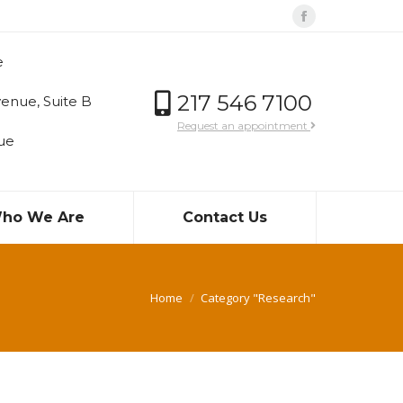
Facebook
page
e
opens
in
217 546 7100
enue, Suite B
new
Request an appointment
ue
window
ho We Are
Contact Us
You are here:
Home
Category "Research"