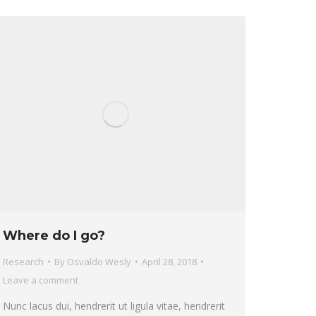
Where do I go?
Research
By
Osvaldo Wesly
April 28, 2018
Leave a comment
Nunc lacus dui, hendrerit ut ligula vitae, hendrerit