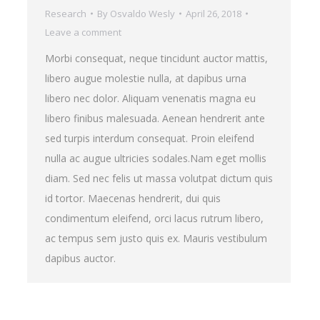
Research
By
Osvaldo Wesly
April 26, 2018
Leave a comment
Morbi consequat, neque tincidunt auctor mattis,
libero augue molestie nulla, at dapibus urna
libero nec dolor. Aliquam venenatis magna eu
libero finibus malesuada. Aenean hendrerit ante
sed turpis interdum consequat. Proin eleifend
nulla ac augue ultricies sodales.Nam eget mollis
diam. Sed nec felis ut massa volutpat dictum quis
id tortor. Maecenas hendrerit, dui quis
condimentum eleifend, orci lacus rutrum libero,
ac tempus sem justo quis ex. Mauris vestibulum
dapibus auctor.