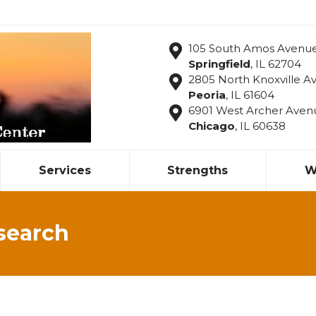
105 South Amos Avenu
Springfield
, IL 62704
2805 North Knoxville Av
Peoria
, IL 61604
6901 West Archer Aven
Chicago
, IL 60638
Services
Strengths
W
search